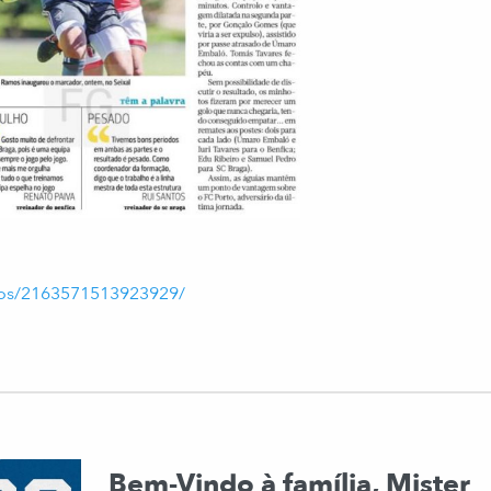
deos/2163571513923929/
Bem-Vindo à família, Mister