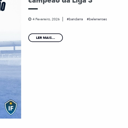
campeão da Liga 3
4 Fevereiro, 2026
bandarra
belenenses
LER MAIS...