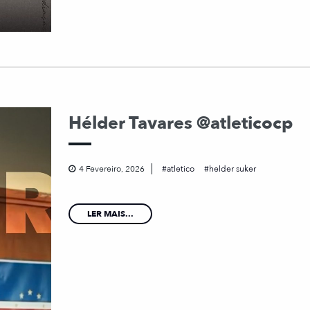
Hélder Tavares @atleticocp
4 Fevereiro, 2026
atletico
helder suker
LER MAIS...