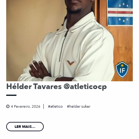
Hélder Tavares @atleticocp
4 Fevereiro, 2026
atletico
helder suker
LER MAIS...