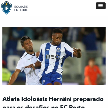
Atleta Idoloásis Hernâni preparado
para os desafios no FC Porto