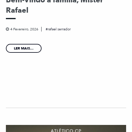
Bem-Vindo à família, Mister
Rafael
4 Fevereiro, 2026
rafael serrador
LER MAIS...