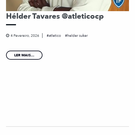
Hélder Tavares @atleticocp
4 Fevereiro, 2026
atletico
helder suker
LER MAIS...