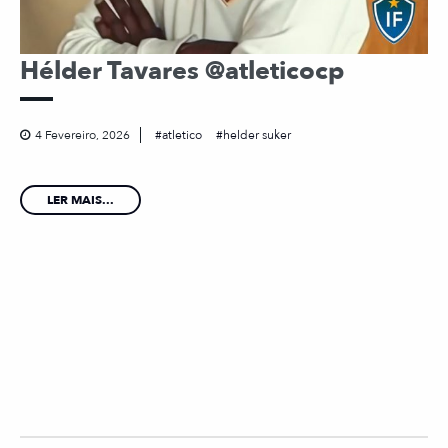
Hélder Tavares @atleticocp
4 Fevereiro, 2026
atletico
helder suker
LER MAIS...