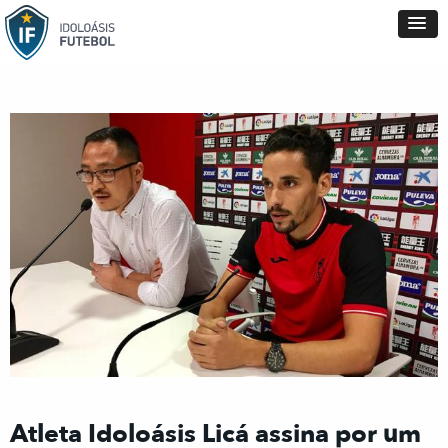
Atleta Idoloásis Licá assina por um