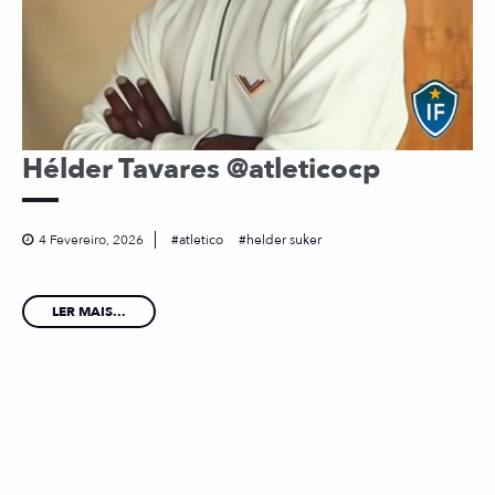
Hélder Tavares @atleticocp
4 Fevereiro, 2026
atletico
helder suker
LER MAIS...