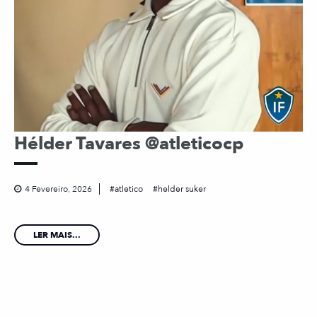
Hélder Tavares @atleticocp
4 Fevereiro, 2026
atletico
helder suker
LER MAIS...