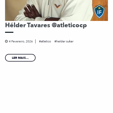
Hélder Tavares @atleticocp
4 Fevereiro, 2026
atletico
helder suker
LER MAIS...