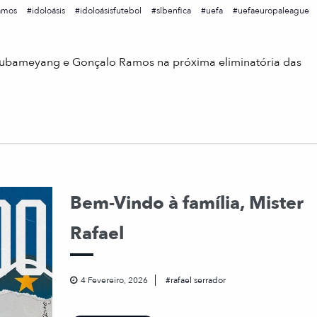
amos
idoloásis
idoloásisfutebol
slbenfica
uefa
uefaeuropaleague
te Aubameyang e Gonçalo Ramos na próxima eliminatória das
Bem-Vindo à família, Mister
Rafael
4 Fevereiro, 2026
rafael serrador