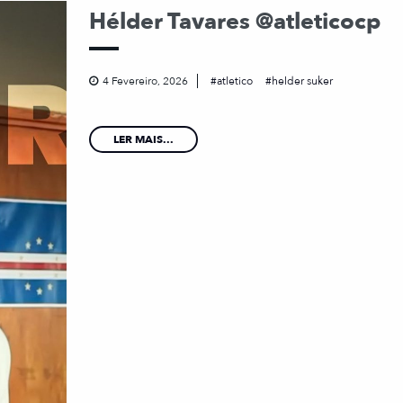
Hélder Tavares @atleticocp
4 Fevereiro, 2026
atletico
helder suker
LER MAIS...