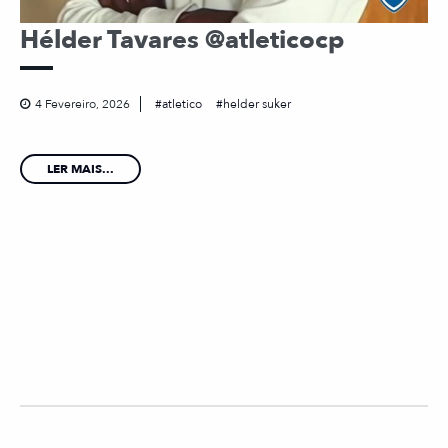
Hélder Tavares @atleticocp
4 Fevereiro, 2026
atletico
helder suker
LER MAIS...