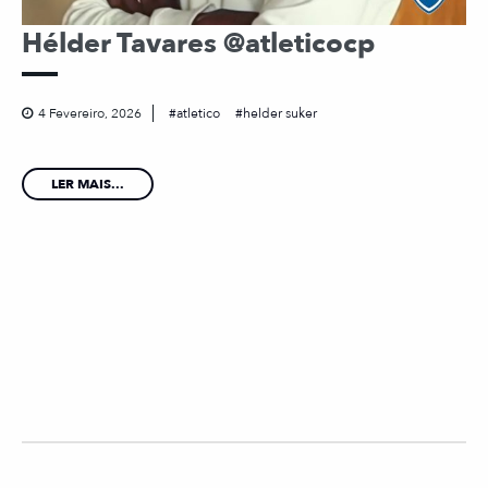
Hélder Tavares @atleticocp
4 Fevereiro, 2026
atletico
helder suker
LER MAIS...