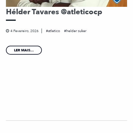
Hélder Tavares @atleticocp
4 Fevereiro, 2026
atletico
helder suker
LER MAIS...