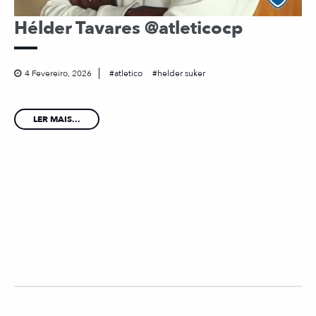
Hélder Tavares @atleticocp
4 Fevereiro, 2026
atletico
helder suker
LER MAIS...