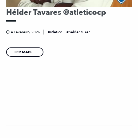
Hélder Tavares @atleticocp
4 Fevereiro, 2026
atletico
helder suker
LER MAIS...