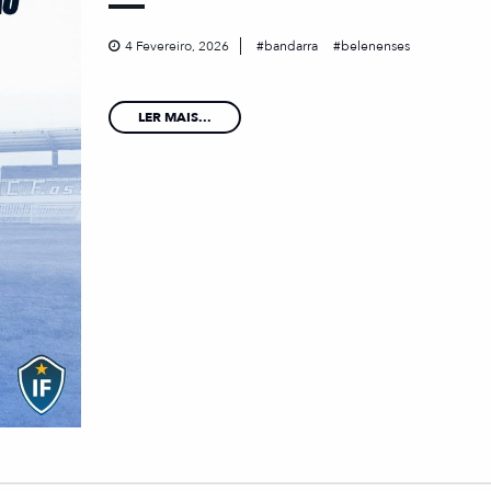
4 Fevereiro, 2026
bandarra
belenenses
LER MAIS...