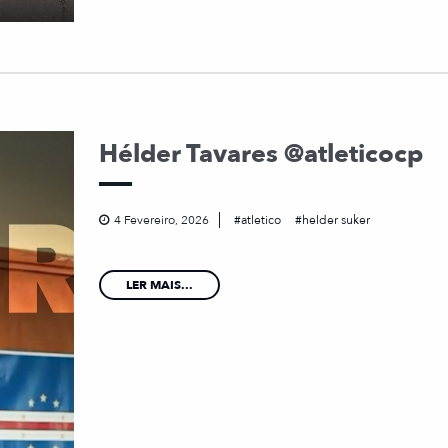
Hélder Tavares @atleticocp
4 Fevereiro, 2026
atletico
helder suker
LER MAIS...