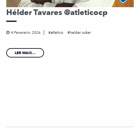
Hélder Tavares @atleticocp
4 Fevereiro, 2026
atletico
helder suker
LER MAIS...