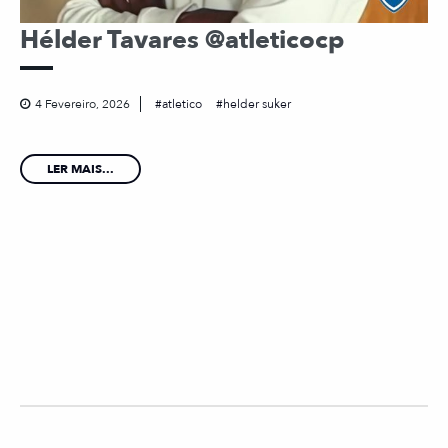
Hélder Tavares @atleticocp
4 Fevereiro, 2026
atletico
helder suker
LER MAIS...