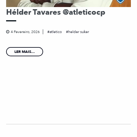
Hélder Tavares @atleticocp
4 Fevereiro, 2026
atletico
helder suker
LER MAIS...