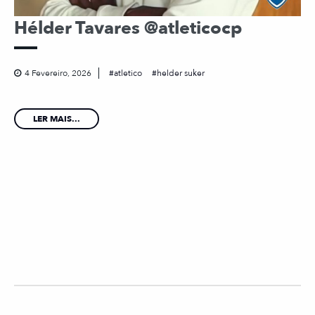
Hélder Tavares @atleticocp
4 Fevereiro, 2026
atletico
helder suker
LER MAIS...