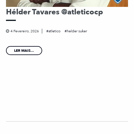
Hélder Tavares @atleticocp
4 Fevereiro, 2026
atletico
helder suker
LER MAIS...