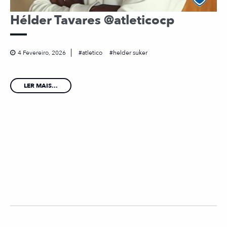
Hélder Tavares @atleticocp
4 Fevereiro, 2026
atletico
helder suker
LER MAIS...