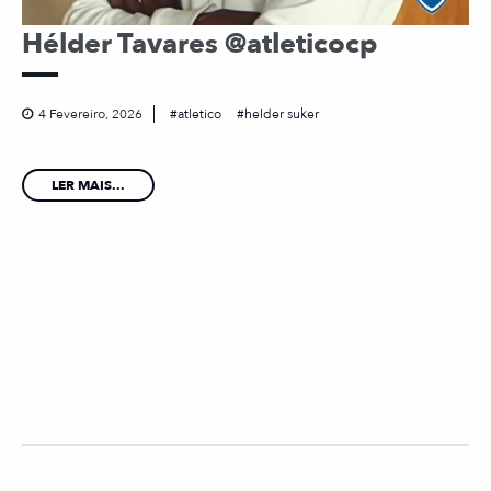
Hélder Tavares @atleticocp
4 Fevereiro, 2026
atletico
helder suker
LER MAIS...