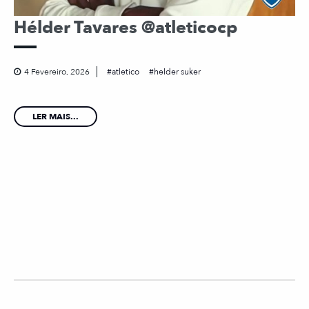
Hélder Tavares @atleticocp
4 Fevereiro, 2026
atletico
helder suker
LER MAIS...