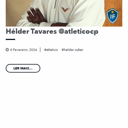
Hélder Tavares @atleticocp
4 Fevereiro, 2026
atletico
helder suker
LER MAIS...