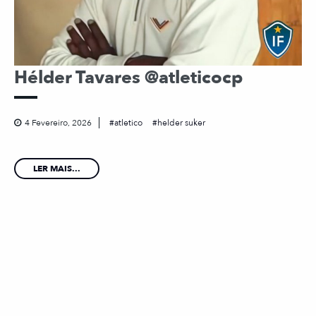
Hélder Tavares @atleticocp
4 Fevereiro, 2026
atletico
helder suker
LER MAIS...