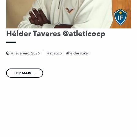
Hélder Tavares @atleticocp
4 Fevereiro, 2026
atletico
helder suker
LER MAIS...