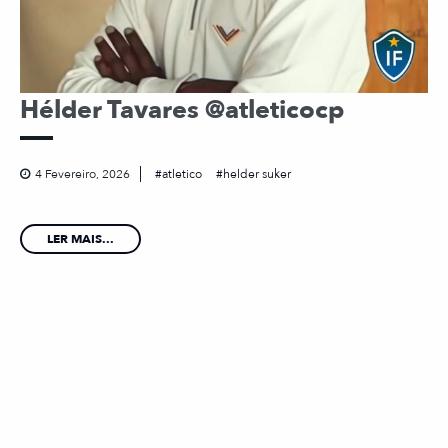
Hélder Tavares @atleticocp
4 Fevereiro, 2026
atletico
helder suker
LER MAIS...