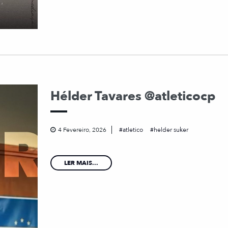
Hélder Tavares @atleticocp
4 Fevereiro, 2026
atletico
helder suker
LER MAIS...