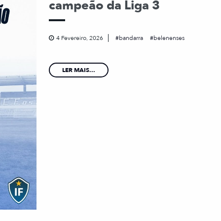
campeão da Liga 3
4 Fevereiro, 2026
bandarra
belenenses
LER MAIS...