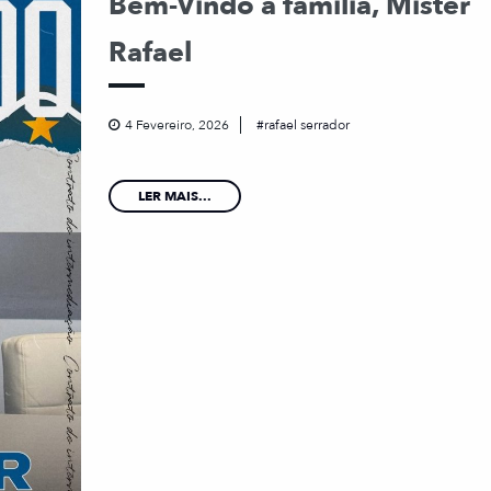
Bem-Vindo à família, Mister
Rafael
4 Fevereiro, 2026
rafael serrador
LER MAIS...