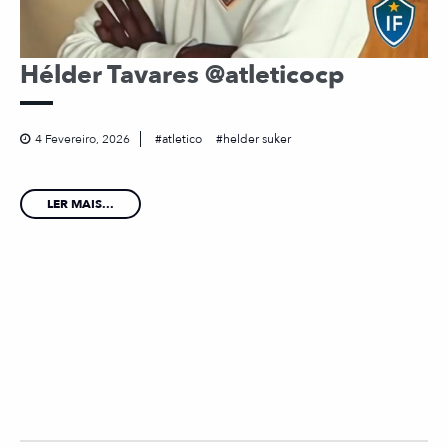
Hélder Tavares @atleticocp
4 Fevereiro, 2026
atletico
helder suker
LER MAIS...