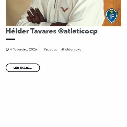
Hélder Tavares @atleticocp
4 Fevereiro, 2026
atletico
helder suker
LER MAIS...