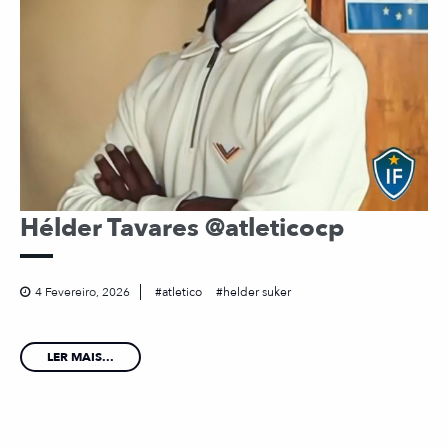
Hélder Tavares @atleticocp
4 Fevereiro, 2026
atletico
helder suker
LER MAIS...