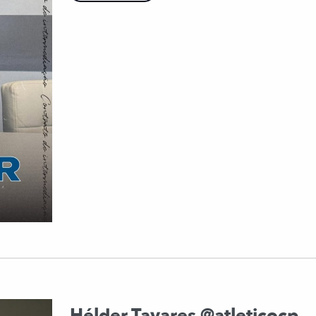
Hélder Tavares @atleticocp