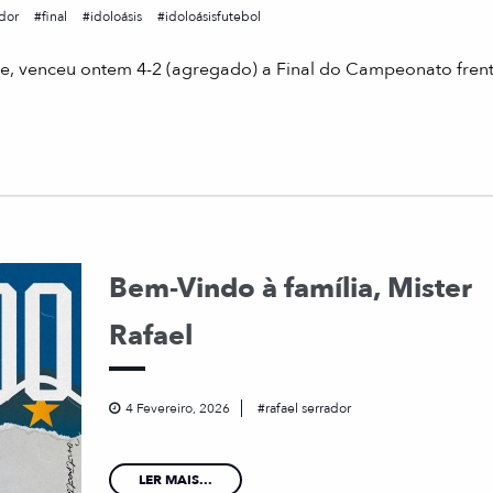
dor
final
idoloásis
idoloásisfutebol
lle, venceu ontem 4-2 (agregado) a Final do Campeonato fren
Bem-Vindo à família, Mister
Rafael
4 Fevereiro, 2026
rafael serrador
LER MAIS...