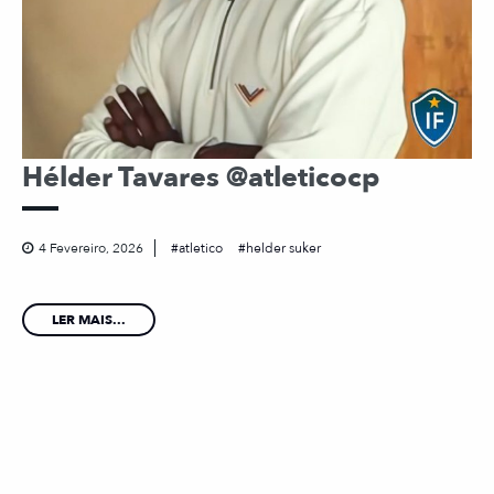
Hélder Tavares @atleticocp
4 Fevereiro, 2026
atletico
helder suker
LER MAIS...