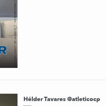
Hélder Tavares @atleticocp