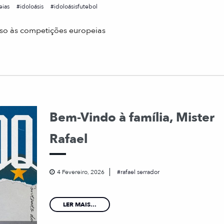
eias
idoloásis
idoloásisfutebol
so às competições europeias
Bem-Vindo à família, Mister
Rafael
4 Fevereiro, 2026
rafael serrador
LER MAIS...