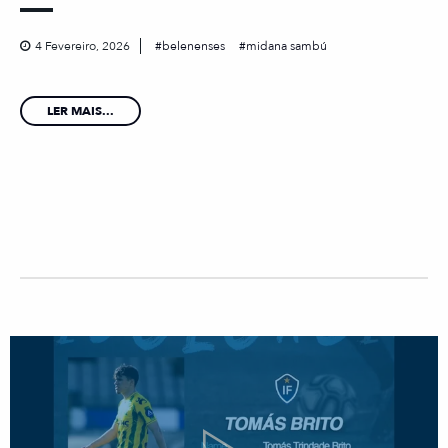
4 Fevereiro, 2026
belenenses
midana sambú
LER MAIS...