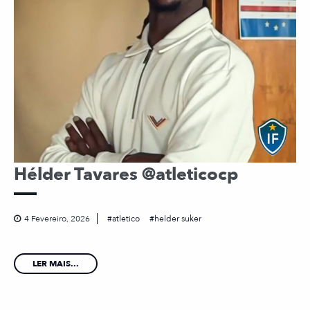
Hélder Tavares @atleticocp
4 Fevereiro, 2026
atletico
helder suker
LER MAIS...