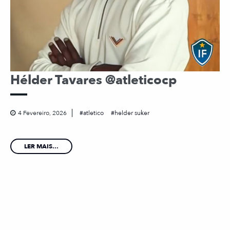
Hélder Tavares @atleticocp
4 Fevereiro, 2026
atletico
helder suker
LER MAIS...