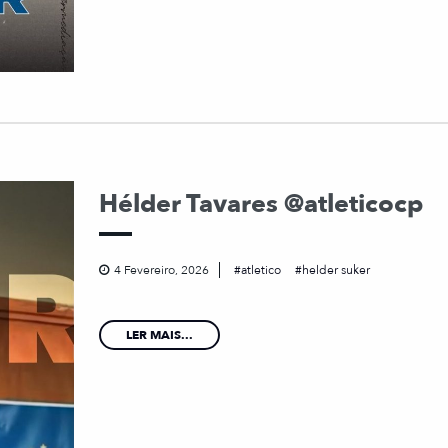
Hélder Tavares @atleticocp
4 Fevereiro, 2026
atletico
helder suker
LER MAIS...