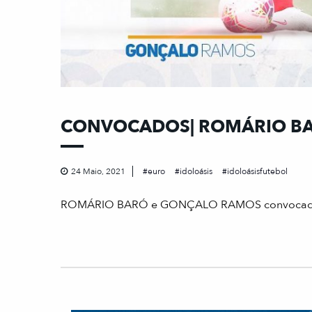
CONVOCADOS| ROMÁRIO B
24 Maio, 2021
euro
idoloásis
idoloásisfutebol
ROMÁRIO BARÓ e GONÇALO RAMOS convocados