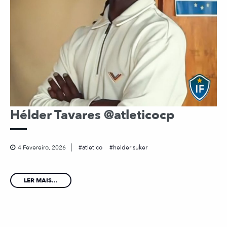
Hélder Tavares @atleticocp
4 Fevereiro, 2026
atletico
helder suker
LER MAIS...