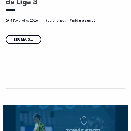
da Liga 3
4 Fevereiro, 2026
belenenses
midana sambú
LER MAIS...