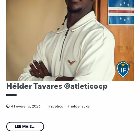
Hélder Tavares @atleticocp
4 Fevereiro, 2026
atletico
helder suker
LER MAIS...