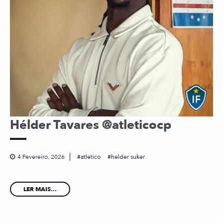
Hélder Tavares @atleticocp
4 Fevereiro, 2026
atletico
helder suker
LER MAIS...