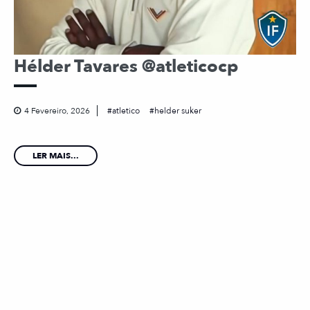
Hélder Tavares @atleticocp
4 Fevereiro, 2026
atletico
helder suker
LER MAIS...