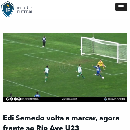
Edi Semedo volta a marcar, agora
frente ao Rio Ave U23