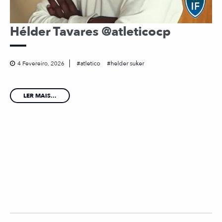
Hélder Tavares @atleticocp
4 Fevereiro, 2026
atletico
helder suker
LER MAIS...