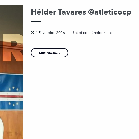
Hélder Tavares @atleticocp
4 Fevereiro, 2026
atletico
helder suker
LER MAIS...