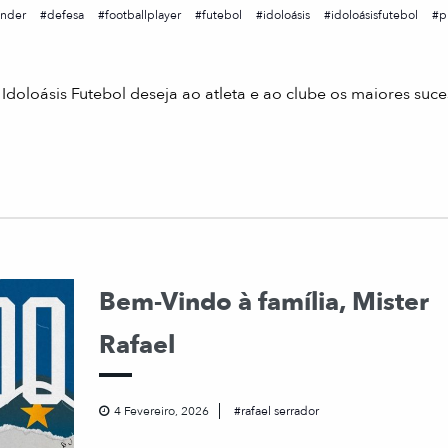
nder
defesa
footballplayer
futebol
idoloásis
idoloásisfutebol
p
Idoloásis Futebol deseja ao atleta e ao clube os maiores suc
Bem-Vindo à família, Mister
Rafael
4 Fevereiro, 2026
rafael serrador