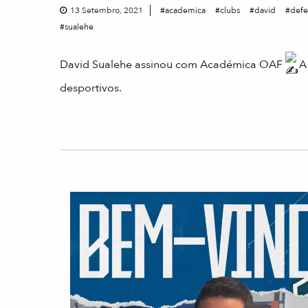
13 Setembro, 2021
academica
clubs
david
defe
sualehe
David Sualehe assinou com Académica OAF
A 
desportivos.