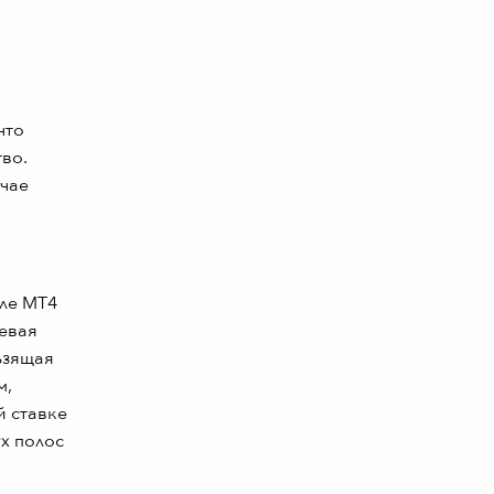
что
во.
учае
ле МТ4
чевая
ьзящая
м,
й ставке
ух полос