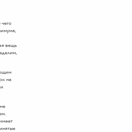
 чего
нимума,
ая вещь
еделим,
ующим
ок на
ки
 не
ем.
имеет
ринятые