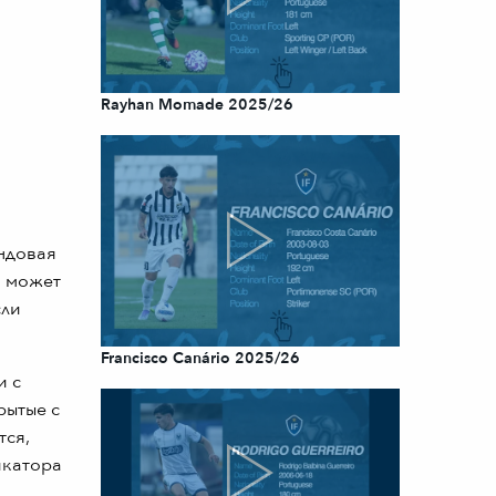
Rayhan Momade 2025/26
ндовая
й может
сли
Francisco Canário 2025/26
и с
рытые с
тся,
икатора