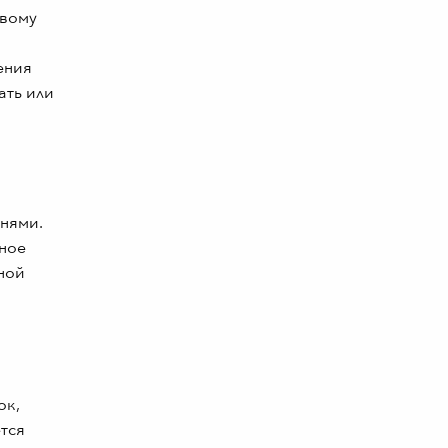
овому
ения
ать или
нями.
ьное
вной
ок,
ется