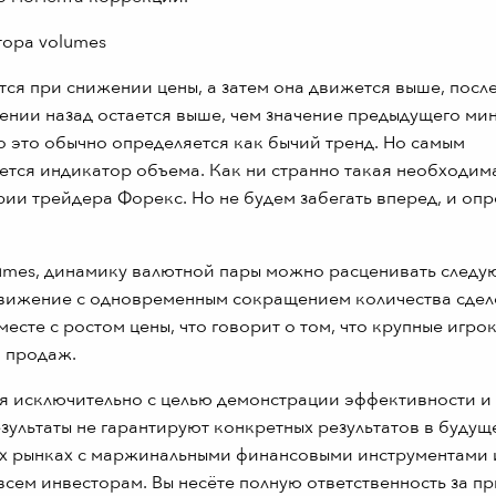
тся при снижении цены, а затем она движется выше, после
ении назад остается выше, чем значение предыдущего ми
о это обычно определяется как бычий тренд. Но самым
тся индикатор объема. Как ни странно такая необходим
ии трейдера Форекс. Но не будем забегать вперед, и опр
lumes, динамику валютной пары можно расценивать след
вижение с одновременным сокращением количества сдел
есте с ростом цены, что говорит о том, что крупные игро
я продаж.
я исключительно с целью демонстрации эффективности и
ультаты не гарантируют конкретных результатов в будущ
х рынках с маржинальными финансовыми инструментами 
всем инвесторам. Вы несёте полную ответственность за п