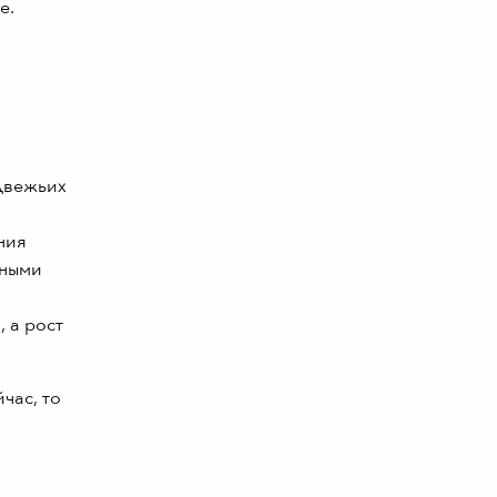
е.
едвежьих
ния
пными
 а рост
час, то