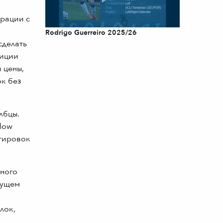
ерации с
Rodrigo Guerreiro 2025/26
сделать
зиции
 цены,
к без
лбцы.
low
отировок
сного
тущем
лок,