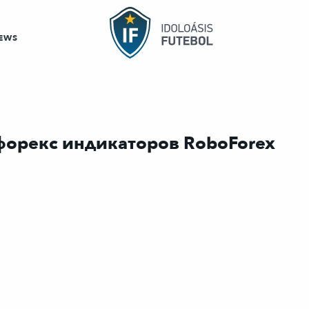
EWS
форекс индикаторов RoboForex