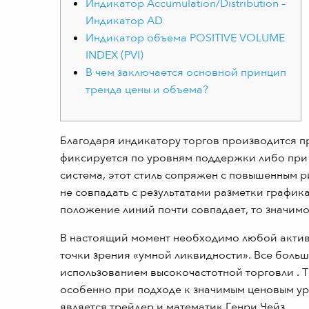
Индикатор Accumulation/Distribution –
Индикатор AD
Индикатор объема POSITIVE VOLUME
INDEX (PVI)
В чем заключается основной принцип
тренда цены и объема?
Благодаря индикатору торгов производится 
фиксируется по уровням поддержки либо при
система, этот стиль сопряжен с повышенным 
не совпадать с результатами разметки графика
положение линий почти совпадает, то значимо
В настоящий момент необходимо любой актив а
точки зрения «умной ликвидности». Все больш
использованием высокочастотной торговли . 
особенно при подходе к значимым ценовым у
является трейдер и математик Генри Чейз .