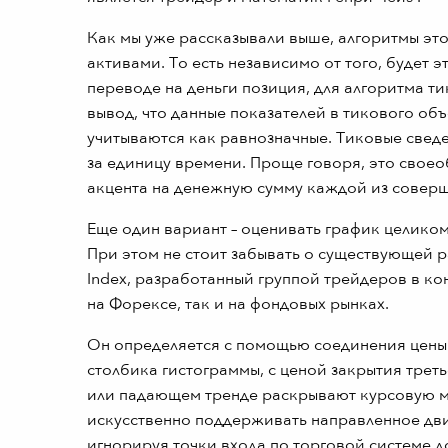
Как мы уже рассказывали выше, алгоритмы это
активами. То есть независимо от того, будет 
переводе на деньги позиция, для алгоритма т
вывод, что данные показателей в тикового об
учитываются как равнозначные. Тиковые сведе
за единицу времени. Проще говоря, это свое
акцента на денежную сумму каждой из соверш
Еще один вариант – оценивать график целико
При этом не стоит забывать о существующей
Index, разработанный группой трейдеров в ко
на Форексе, так и на фондовых рынках.
Он определяется с помощью соединения цены 
столбика гистограммы, с ценой закрытия трет
или падающем тренде раскрывают курсовую 
искусственно поддерживать направленное дви
игнорируя точки входа по торговой системе 