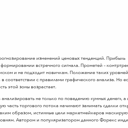
прогнозирование изменений ценовых тенденций. Прибыль
 формировании встречного сигнала. Прометей – контртре
риском и не подходит новичкам. Положение таких уровне
 в соответствии с правилами графического анализа. Но е
сть этой зоны возрастает.
нализировать не только по поведению «умных денег», а 
ую часть торгового потока начинают занимать сделки отк
Таким образом, истинные цели маркетмейкеров маскирую
ровням. Автором и популяризатором данного Форекс инд