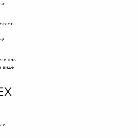
тся
отает
ия
ать как
в виде
EX
сть