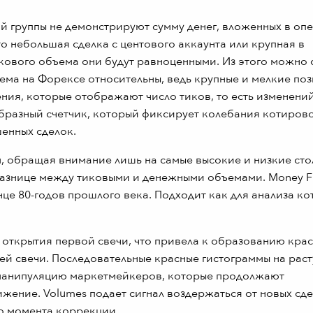
й группы не демонстрируют сумму денег, вложенных в оп
это небольшая сделка с центового аккаунта или крупная в
икового объема они будут равноценными. Из этого можно 
ъема на Форексе относительны, ведь крупные и мелкие по
ния, которые отображают число тиков, то есть изменений
образный счетчик, который фиксирует колебания котирово
енных сделок.
м, обращая внимание лишь на самые высокие и низкие сто
 разнице между тиковыми и денежными объемами. Money F
нце 80-годов прошлого века. Подходит как для анализа к
открытия первой свечи, что привела к образованию кра
ьей свечи. Последовательные красные гистограммы на рас
манипуляцию маркетмейкеров, которые продолжают
жение. Volumes подает сигнал воздержаться от новых сде
до момента коррекции.