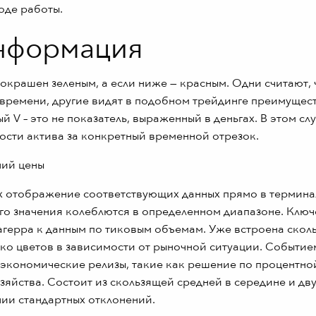
оде работы.
нформация
крашен зеленым, а если ниже — красным. Одни считают, 
 времени, другие видят в подобном трейдинге преимущест
ый V – это не показатель, выраженный в деньгах. В этом сл
ости актива за конкретный временной отрезок.
х отображение соответствующих данных прямо в термина
 его значения колеблются в определенном диапазоне. Клю
герра к данным по тиковым объемам. Уже встроена скол
ко цветов в зависимости от рыночной ситуации. Событие
 экономические релизы, такие как решение по процентно
зяйства. Состоит из скользящей средней в середине и дв
нии стандартных отклонений.