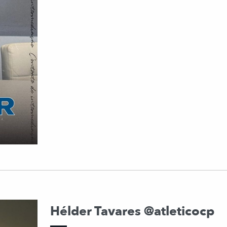
Hélder Tavares @atleticocp