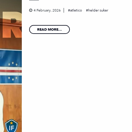
4 February, 2026
atletico
helder suker
READ MORE...