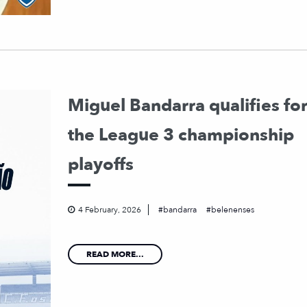
Miguel Bandarra qualifies fo
the League 3 championship
playoffs
4 February, 2026
bandarra
belenenses
READ MORE...