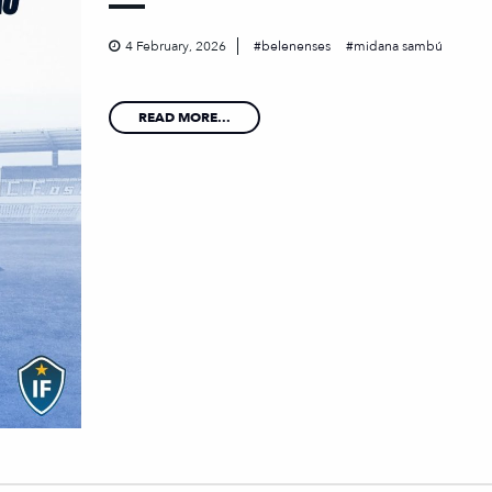
4 February, 2026
belenenses
midana sambú
READ MORE...