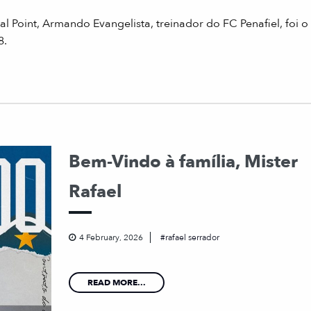
l Point, Armando Evangelista, treinador do FC Penafiel, foi 
8.
Bem-Vindo à família, Mister
Rafael
4 February, 2026
rafael serrador
READ MORE...