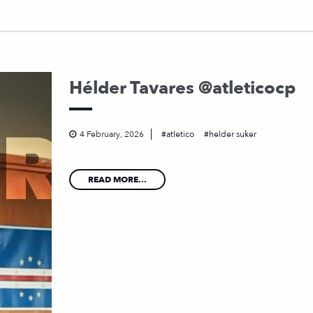
Hélder Tavares @atleticocp
4 February, 2026
atletico
helder suker
READ MORE...