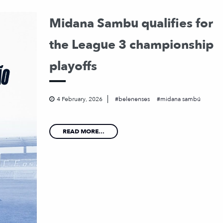
Midana Sambu qualifies for
the League 3 championship
playoffs
4 February, 2026
belenenses
midana sambú
READ MORE...