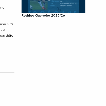
ito
Rodrigo Guerreiro 2025/26
stava um
que
guardião