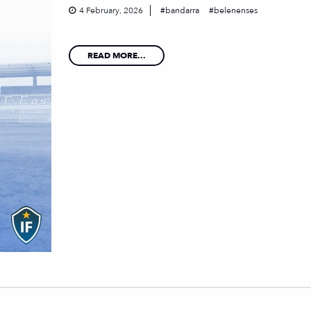
4 February, 2026
bandarra
belenenses
READ MORE...