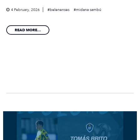
4 February, 2026
belenenses
midana sambú
READ MORE...