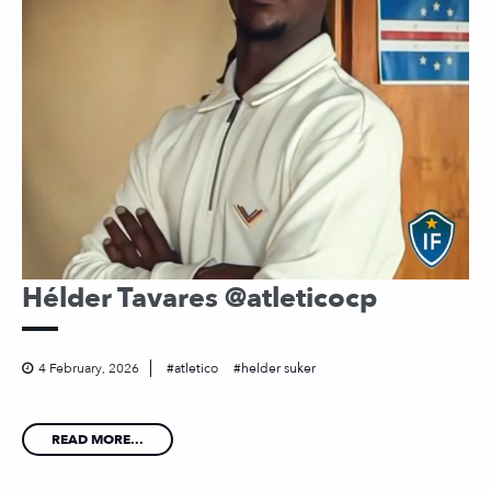
Hélder Tavares @atleticocp
4 February, 2026
atletico
helder suker
READ MORE...