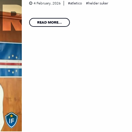
4 February, 2026
atletico
helder suker
READ MORE...