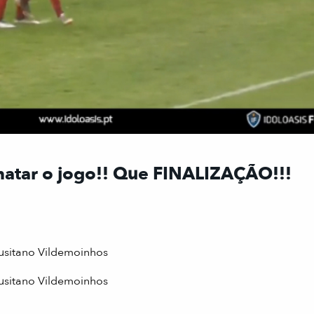
matar o jogo!! Que FINALIZAÇÃO!!!
Lusitano Vildemoinhos
usitano Vildemoinhos