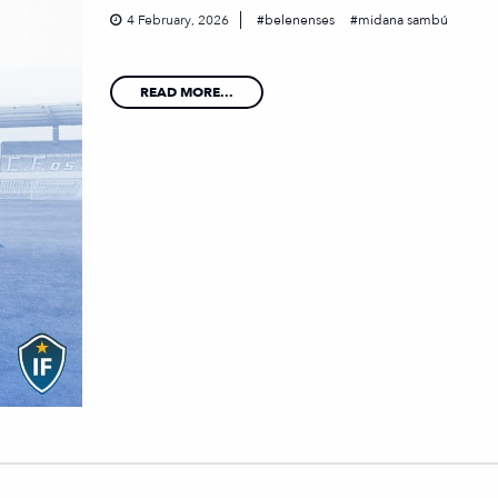
4 February, 2026
belenenses
midana sambú
READ MORE...