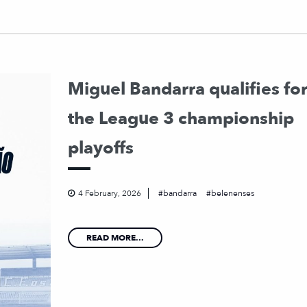
Miguel Bandarra qualifies fo
the League 3 championship
playoffs
4 February, 2026
bandarra
belenenses
READ MORE...