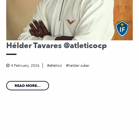
Hélder Tavares @atleticocp
4 February, 2026
atletico
helder suker
READ MORE...