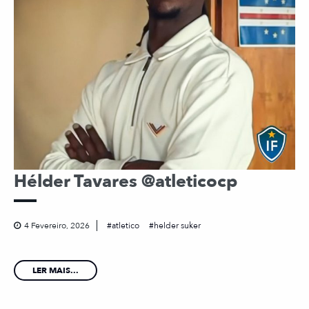
Hélder Tavares @atleticocp
4 Fevereiro, 2026
atletico
helder suker
LER MAIS...