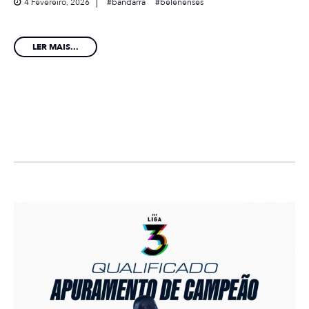
4 Fevereiro, 2026
bandarra
belenenses
LER MAIS...